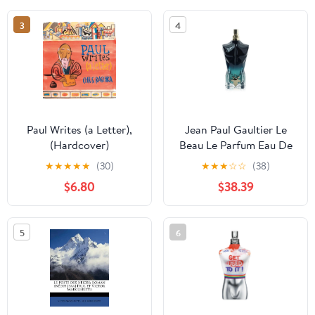
Chastan, Honore
3
4
Bondilh, Jules Deretz
Paul Writes (a Letter),
Jean Paul Gaultier Le
(Hardcover)
Beau Le Parfum Eau De
Parfum Intense Spray
★
★
★
★
★
(30)
★
★
★
☆
☆
(38)
125ml/4.2oz
$6.80
$38.39
5
6