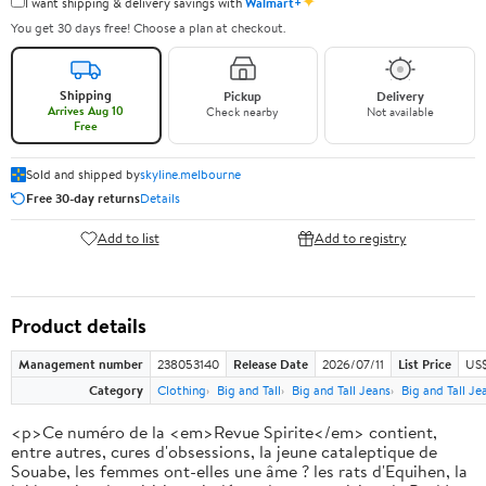
✦
I want shipping & delivery savings with
Walmart+
You get 30 days free! Choose a plan at checkout.
Shipping
Pickup
Delivery
Arrives Aug 10
Check nearby
Not available
Free
Sold and shipped by
skyline.melbourne
Free 30-day returns
Details
Add to list
Add to registry
Product details
Management number
238053140
Release Date
2026/07/11
List Price
US$
Category
Clothing
Big and Tall
Big and Tall Jeans
Big and Tall Je
<p>Ce numéro de la <em>Revue Spirite</em> contient,
entre autres, cures d'obsessions, la jeune cataleptique de
Souabe, les femmes ont-elles une âme ? les rats d'Equihen, la