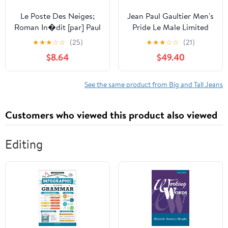
Le Poste Des Neiges;
Jean Paul Gaultier Men's
Roman In�dit [par] Paul
Pride Le Male Limited
Et Victor Margueritte
Edit 2023 EDT 4.2 oz
★
★
★
☆
☆
(25)
★
★
★
☆
☆
(21)
Paperback
Fragrances
$8.64
$49.40
8435415076203
See the same product from Big and Tall Jeans
Customers who viewed this product also viewed
Editing