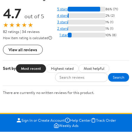
4.7
5 stars
86% (71)
out of 5
4 stars
2% (2)
3 stars
1% (1)
★★★★★
2 stars
1% (1)
82 ratings | 34 reviews
1 star
10% (8)
How item rating is calculated
View all reviews
Sort by
Most recent
Highest rated
Most helpful
Search
There are currently no written reviews for this product.
Sign In or Create Account
Help Center
Track Order
Weekly Ads