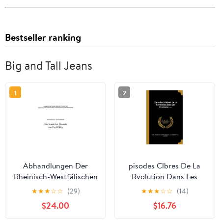
Bestseller ranking
Big and Tall Jeans
1
2
Abhandlungen Der
pisodes Clbres De La
Rheinisch-Westfälischen
Rvolution Dans Les
Das Sonett Les
Provinces . French
★
★
★
☆
☆
(29)
★
★
★
☆
☆
(14)
Grenades Von Paul
Edition Paperback
$24.00
$16.76
Valéry, Book 46,
1012606961
(Paperback)
9781012606961 Paul