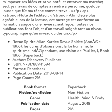
m'imposer ses idées et sa volonté, et entraver ma marche;
seul, je n'avais de comptes à rendre à personne, quelque
lourde que fût ma tâche comme travail. »</p><p>
<strong>Note de l'éditeur: </strong> Afin d'être plus
agréable lors de la lecture, cet ouvrage est conforme au
format classique d'une revue scientifique. Toutes nos
publications font l'objet d'un travail soigné tant au niveau
typographique qu'au niveau du design.</p>
Revue Spirite Allan Kardec Revue Spirite (AnnÃ©e
1866): les cures d'obsessions, la loi humaine, le
spiritisme indÃ©pendant, une vision de Paul Ier, l, Book
1866, (Paperback)
Author: Discovery Publisher
ISBN: 9781788941594
Format: Paperback
Publication Date: 2018-08-14
Page Count: 216
Book format
Paperback
Fiction/nonfiction
Non-Fiction
Genre
Health, Mind & Body
Publication date
August, 2018
Pages
216