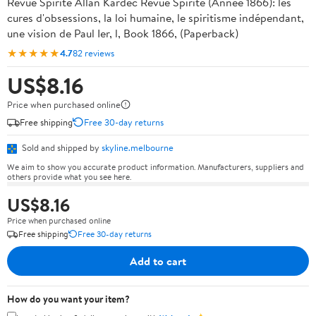
Revue Spirite Allan Kardec Revue Spirite (Année 1866): les
cures d'obsessions, la loi humaine, le spiritisme indépendant,
une vision de Paul Ier, l, Book 1866, (Paperback)
★★★★★
4.7
82 reviews
US$8.16
Price when purchased online
Free shipping
Free 30-day returns
Sold and shipped by
skyline.melbourne
We aim to show you accurate product information. Manufacturers, suppliers and
others provide what you see here.
US$8.16
Price when purchased online
Free shipping
Free 30-day returns
Add to cart
How do you want your item?