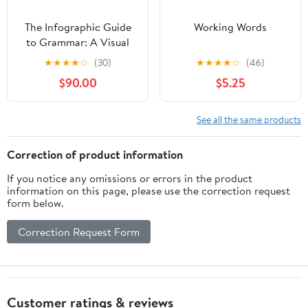
The Infographic Guide
Working Words
to Grammar: A Visual
Reference for
★
★
★
★
☆
(30)
★
★
★
★
☆
(46)
Everything You Need to
$90.00
$5.25
Know (Infographic
Guide Series)
See all the same products
Correction of product information
If you notice any omissions or errors in the product
information on this page, please use the correction request
form below.
Correction Request Form
Customer ratings & reviews