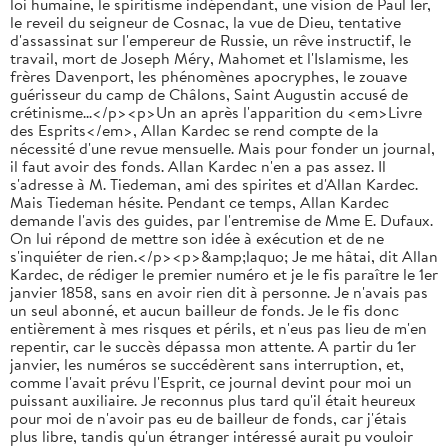
loi humaine, le spiritisme indépendant, une vision de Paul Ier,
le reveil du seigneur de Cosnac, la vue de Dieu, tentative
d'assassinat sur l'empereur de Russie, un rêve instructif, le
travail, mort de Joseph Méry, Mahomet et l'Islamisme, les
frères Davenport, les phénomènes apocryphes, le zouave
guérisseur du camp de Châlons, Saint Augustin accusé de
crétinisme...</p><p>Un an après l'apparition du <em>Livre
des Esprits</em>, Allan Kardec se rend compte de la
nécessité d'une revue mensuelle. Mais pour fonder un journal,
il faut avoir des fonds. Allan Kardec n'en a pas assez. Il
s'adresse à M. Tiedeman, ami des spirites et d'Allan Kardec.
Mais Tiedeman hésite. Pendant ce temps, Allan Kardec
demande l'avis des guides, par l'entremise de Mme E. Dufaux.
On lui répond de mettre son idée à exécution et de ne
s'inquiéter de rien.</p><p>&amp;laquo; Je me hâtai, dit Allan
Kardec, de rédiger le premier numéro et je le fis paraître le 1er
janvier 1858, sans en avoir rien dit à personne. Je n'avais pas
un seul abonné, et aucun bailleur de fonds. Je le fis donc
entièrement à mes risques et périls, et n'eus pas lieu de m'en
repentir, car le succès dépassa mon attente. A partir du 1er
janvier, les numéros se succédèrent sans interruption, et,
comme l'avait prévu l'Esprit, ce journal devint pour moi un
puissant auxiliaire. Je reconnus plus tard qu'il était heureux
pour moi de n'avoir pas eu de bailleur de fonds, car j'étais
plus libre, tandis qu'un étranger intéressé aurait pu vouloir