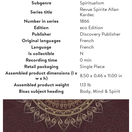
Subgenre
Spiritualism
Revue Spirite Allan
Series title
Kardec
Number in series
1866
Edition
eco Edition
Publisher
Discovery Publisher
Original languages
French
Language
French
Is collectible
N
Recording time
0 min
Retail packaging
Single Piece
Assembled product dimensions (l x
8.50 x 0.46 x 11.00 in
w x h)
Assembled product weight
1.13 lb
Bisac subject heading
Body, Mind & Spirit