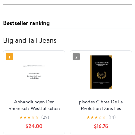
Bestseller ranking
Big and Tall Jeans
1
2
Abhandlungen Der
pisodes Clbres De La
Rheinisch-Westfälischen
Rvolution Dans Les
Das Sonett Les
Provinces . French
★
★
★
☆
☆
(29)
★
★
★
☆
☆
(14)
Grenades Von Paul
Edition Paperback
$24.00
$16.76
Valéry, Book 46,
1012606961
(Paperback)
9781012606961 Paul