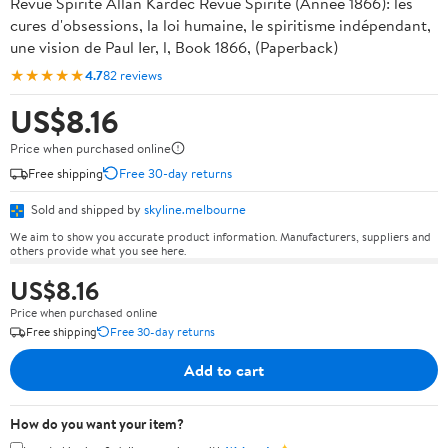
Revue Spirite Allan Kardec Revue Spirite (Année 1866): les
cures d'obsessions, la loi humaine, le spiritisme indépendant,
une vision de Paul Ier, l, Book 1866, (Paperback)
★★★★★
4.7
82 reviews
US$8.16
Price when purchased online
Free shipping
Free 30-day returns
Sold and shipped by
skyline.melbourne
We aim to show you accurate product information. Manufacturers, suppliers and
others provide what you see here.
US$8.16
Price when purchased online
Free shipping
Free 30-day returns
Add to cart
How do you want your item?