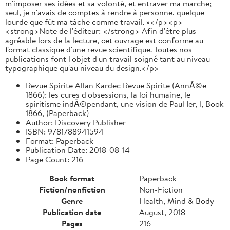
m'imposer ses idées et sa volonté, et entraver ma marche;
seul, je n'avais de comptes à rendre à personne, quelque
lourde que fût ma tâche comme travail. »</p><p>
<strong>Note de l'éditeur: </strong> Afin d'être plus
agréable lors de la lecture, cet ouvrage est conforme au
format classique d'une revue scientifique. Toutes nos
publications font l'objet d'un travail soigné tant au niveau
typographique qu'au niveau du design.</p>
Revue Spirite Allan Kardec Revue Spirite (AnnÃ©e
1866): les cures d'obsessions, la loi humaine, le
spiritisme indÃ©pendant, une vision de Paul Ier, l, Book
1866, (Paperback)
Author: Discovery Publisher
ISBN: 9781788941594
Format: Paperback
Publication Date: 2018-08-14
Page Count: 216
Book format
Paperback
Fiction/nonfiction
Non-Fiction
Genre
Health, Mind & Body
Publication date
August, 2018
Pages
216