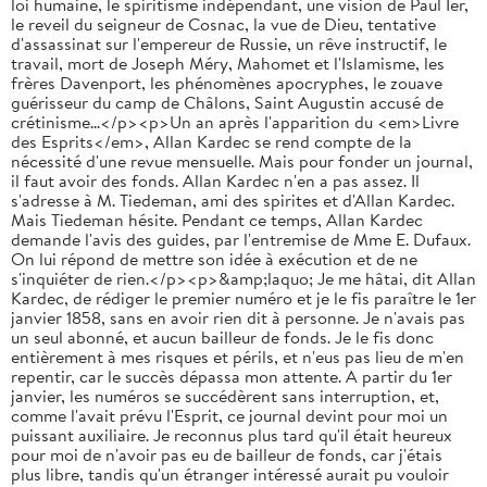
loi humaine, le spiritisme indépendant, une vision de Paul Ier,
le reveil du seigneur de Cosnac, la vue de Dieu, tentative
d'assassinat sur l'empereur de Russie, un rêve instructif, le
travail, mort de Joseph Méry, Mahomet et l'Islamisme, les
frères Davenport, les phénomènes apocryphes, le zouave
guérisseur du camp de Châlons, Saint Augustin accusé de
crétinisme...</p><p>Un an après l'apparition du <em>Livre
des Esprits</em>, Allan Kardec se rend compte de la
nécessité d'une revue mensuelle. Mais pour fonder un journal,
il faut avoir des fonds. Allan Kardec n'en a pas assez. Il
s'adresse à M. Tiedeman, ami des spirites et d'Allan Kardec.
Mais Tiedeman hésite. Pendant ce temps, Allan Kardec
demande l'avis des guides, par l'entremise de Mme E. Dufaux.
On lui répond de mettre son idée à exécution et de ne
s'inquiéter de rien.</p><p>&amp;laquo; Je me hâtai, dit Allan
Kardec, de rédiger le premier numéro et je le fis paraître le 1er
janvier 1858, sans en avoir rien dit à personne. Je n'avais pas
un seul abonné, et aucun bailleur de fonds. Je le fis donc
entièrement à mes risques et périls, et n'eus pas lieu de m'en
repentir, car le succès dépassa mon attente. A partir du 1er
janvier, les numéros se succédèrent sans interruption, et,
comme l'avait prévu l'Esprit, ce journal devint pour moi un
puissant auxiliaire. Je reconnus plus tard qu'il était heureux
pour moi de n'avoir pas eu de bailleur de fonds, car j'étais
plus libre, tandis qu'un étranger intéressé aurait pu vouloir