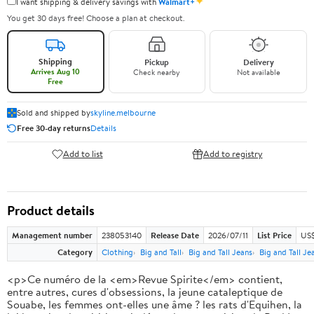
✦
I want shipping & delivery savings with
Walmart+
You get 30 days free! Choose a plan at checkout.
Shipping
Pickup
Delivery
Arrives Aug 10
Check nearby
Not available
Free
Sold and shipped by
skyline.melbourne
Free 30-day returns
Details
Add to list
Add to registry
Product details
Management number
238053140
Release Date
2026/07/11
List Price
US$
Category
Clothing
Big and Tall
Big and Tall Jeans
Big and Tall Je
<p>Ce numéro de la <em>Revue Spirite</em> contient,
entre autres, cures d'obsessions, la jeune cataleptique de
Souabe, les femmes ont-elles une âme ? les rats d'Equihen, la