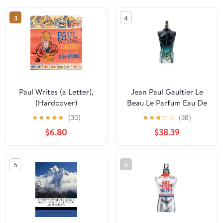
Chastan, Honore
3
4
Bondilh, Jules Deretz
Paul Writes (a Letter),
Jean Paul Gaultier Le
(Hardcover)
Beau Le Parfum Eau De
Parfum Intense Spray
★
★
★
★
★
(30)
★
★
★
☆
☆
(38)
125ml/4.2oz
$6.80
$38.39
5
6