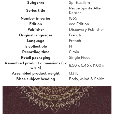
Subgenre
Spiritualism
Revue Spirite Allan
Series title
Kardec
Number in series
1866
Edition
eco Edition
Publisher
Discovery Publisher
Original languages
French
Language
French
Is collectible
N
Recording time
0 min
Retail packaging
Single Piece
Assembled product dimensions (l x
8.50 x 0.46 x 11.00 in
w x h)
Assembled product weight
1.13 lb
Bisac subject heading
Body, Mind & Spirit