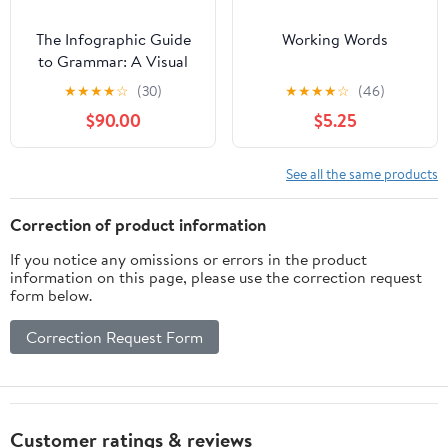
The Infographic Guide
Working Words
to Grammar: A Visual
Reference for
★
★
★
★
☆
(30)
★
★
★
★
☆
(46)
Everything You Need to
$90.00
$5.25
Know (Infographic
Guide Series)
See all the same products
Correction of product information
If you notice any omissions or errors in the product
information on this page, please use the correction request
form below.
Correction Request Form
Customer ratings & reviews