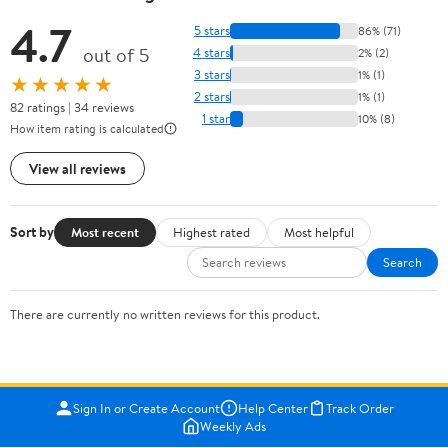
4.7
5 stars
86% (71)
out of 5
4 stars
2% (2)
3 stars
1% (1)
★★★★★
2 stars
1% (1)
82 ratings | 34 reviews
1 star
10% (8)
How item rating is calculated
View all reviews
Sort by
Most recent
Highest rated
Most helpful
Search
There are currently no written reviews for this product.
Sign In or Create Account
Help Center
Track Order
Weekly Ads