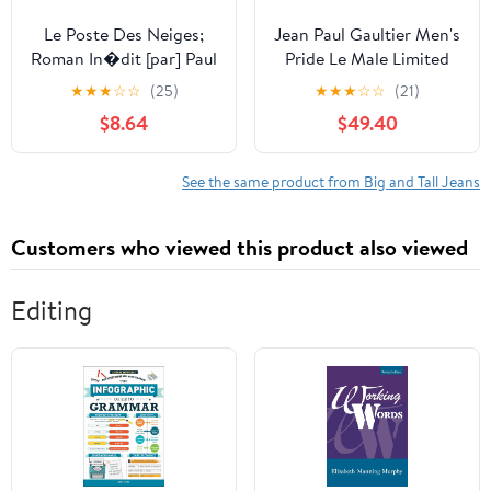
Le Poste Des Neiges;
Jean Paul Gaultier Men's
Roman In�dit [par] Paul
Pride Le Male Limited
Et Victor Margueritte
Edit 2023 EDT 4.2 oz
★
★
★
☆
☆
(25)
★
★
★
☆
☆
(21)
Paperback
Fragrances
$8.64
$49.40
8435415076203
See the same product from Big and Tall Jeans
Customers who viewed this product also viewed
Editing